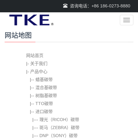
咨询电话：+86 186-0273-8880
导
航
菜
网站地图
单
网站首页
|-
关于我们
|-
产品中心
|--
蜡基碳带
|--
混合基碳带
|--
树脂基碳带
|--
TTO碳带
|--
进口碳带
|---
理光（RICOH）碳带
|---
斑马（ZEBRA）碳带
|---
DNP（SONY）碳带