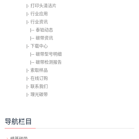
|-
打印头清洁片
|-
行业应用
|-
行业资讯
|--
泰铂动态
|--
碳带资讯
|-
下载中心
|--
碳带型号明细
|--
碳带检测报告
|-
索取样品
|-
在线订购
|-
联系我们
|-
理光碳带
导航栏目
蜡基碳带